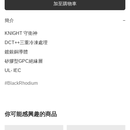
加至購物車
簡介
−
KNIGHT 守衛神

DCT++三重冷凍處理 

鍍銀銅導體 

矽膠型GPC絕緣層 

UL- IEC
BlackRhodium
你可能感興趣的商品