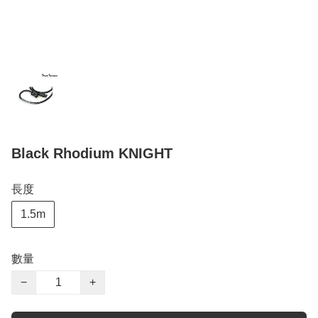
Black Rhodium KNIGHT
長度
1.5m
數量
−
+