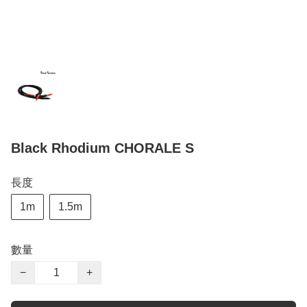
Black Rhodium CHORALE S
長度
1m
1.5m
數量
−
+