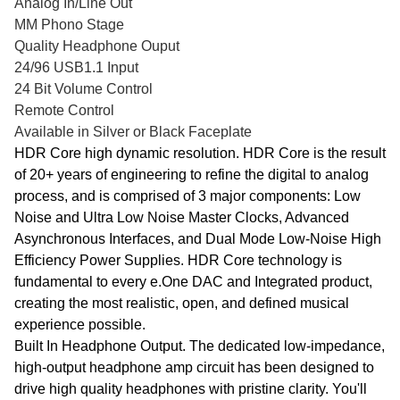
Analog In/Line Out
MM Phono Stage
Quality Headphone Ouput
24/96 USB1.1 Input
24 Bit Volume Control
Remote Control
Available in Silver or Black Faceplate
HDR Core high dynamic resolution. HDR Core is the result
of 20+ years of engineering to refine the digital to analog
process, and is comprised of 3 major components: Low
Noise and Ultra Low Noise Master Clocks, Advanced
Asynchronous Interfaces, and Dual Mode Low-Noise High
Efficiency Power Supplies. HDR Core technology is
fundamental to every e.One DAC and Integrated product,
creating the most realistic, open, and defined musical
experience possible.
Built In Headphone Output. The dedicated low-impedance,
high-output headphone amp circuit has been designed to
drive high quality headphones with pristine clarity. You'll