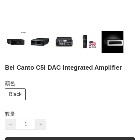
Bel Canto C5i DAC Integrated Amplifier
顏色
Black
數量
−
+