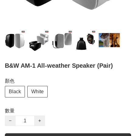
B&W AM-1 All-weather Speaker (Pair)
顏色
Black
White
數量
−
+