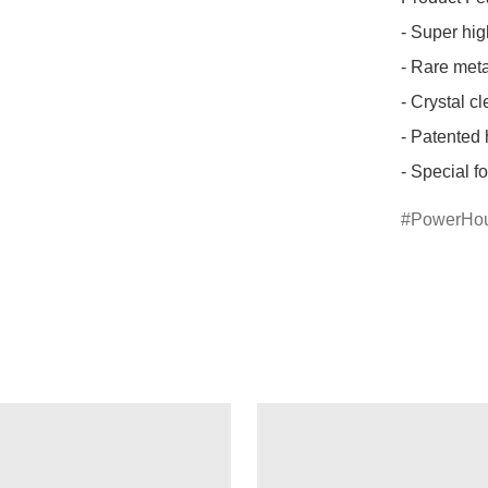
- Super high
- Rare meta
- Crystal c
- Patented 
- Special 
PowerHo