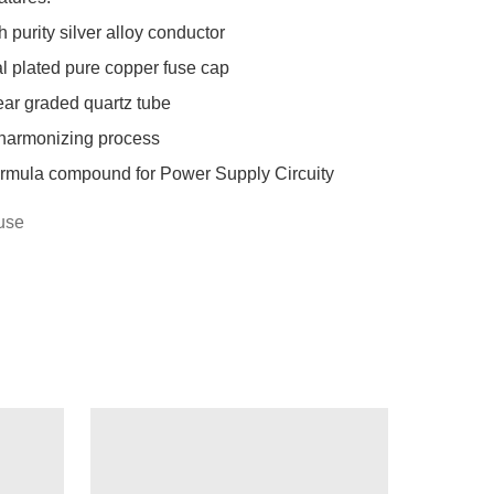
 purity silver alloy conductor

l plated pure copper fuse cap

lear graded quartz tube

harmonizing process

formula compound for Power Supply Circuity
use