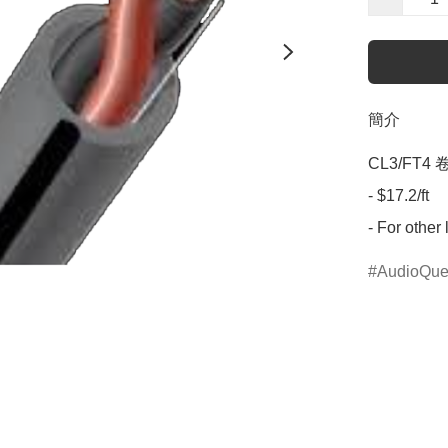
簡介
CL3/FT4
- $17.2/ft

- For other
AudioQue