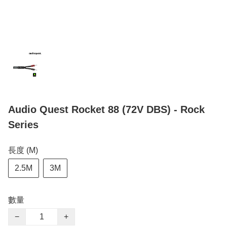
Audio Quest Rocket 88 (72V DBS) - Rock
Series
長度 (M)
2.5M
3M
數量
−
+